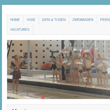
Main menu
SKIP
HOME
VISIE
DATA & TIJDEN
ZWEMBADEN
PERS
TO
VACATURES
CONTENT