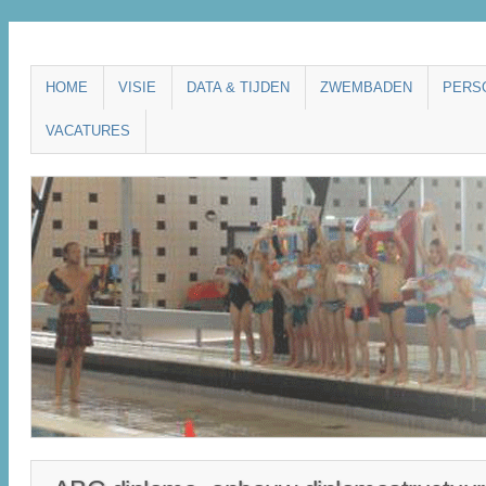
Main menu
SKIP
HOME
VISIE
DATA & TIJDEN
ZWEMBADEN
PERS
TO
VACATURES
CONTENT