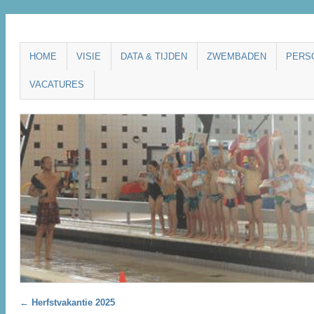
Main menu
SKIP
HOME
VISIE
DATA & TIJDEN
ZWEMBADEN
PERS
TO
VACATURES
CONTENT
Post navigation
←
Herfstvakantie 2025